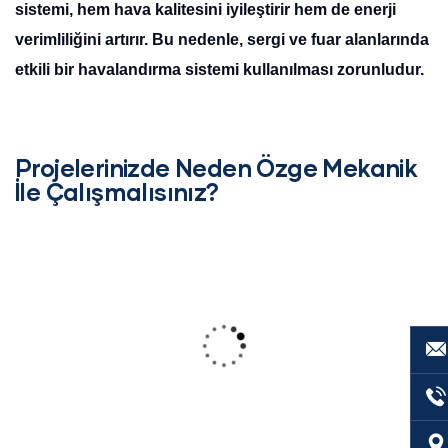
sistemi, hem hava kalitesini iyileştirir hem de enerji
verimliliğini artırır. Bu nedenle, sergi ve fuar alanlarında
etkili bir havalandırma sistemi kullanılması zorunludur.
Projelerinizde Neden Özge Mekanik
İle Çalışmalısınız?
Performanslı Fanlar
Fanlar güçlü bir hava akışı sağlayarak iç
mekanın havasını sürekli olarak temizler
ve dengeler.