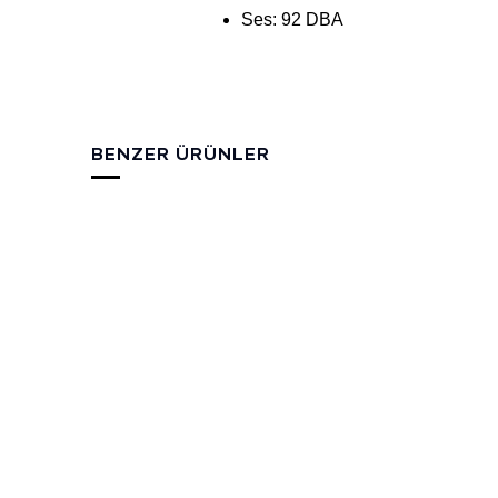
Ses: 92 DBA
BENZER ÜRÜNLER
1.5 KW 4500 m³/h
7.5 K