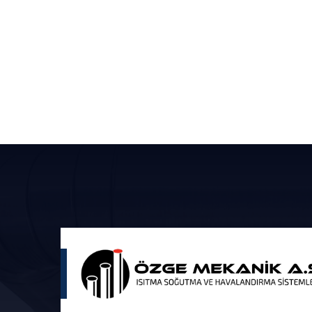
1.5 KW 4500 m³/h Sık Kanatlı
7.5 KW
Hücreli Fan Aspiratör
Hücrel
Detaylı İncele
Detaylı