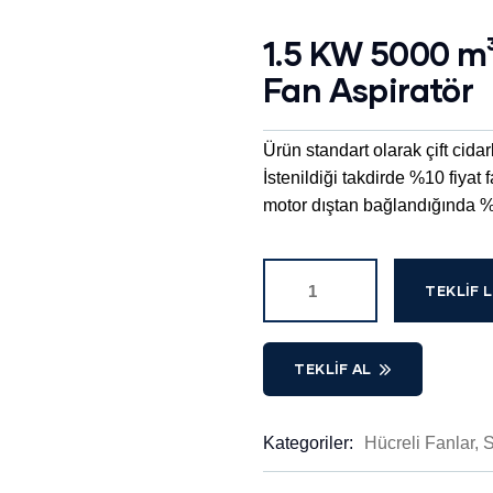
1.5 KW 5000 m³
Fan Aspiratör
Ürün standart olarak çift cidar
İstenildiği takdirde %10 fiyat f
motor dıştan bağlandığında %10
TEKLIF L
TEKLIF AL
Kategoriler:
Hücreli Fanlar
,
S
Product
Meta