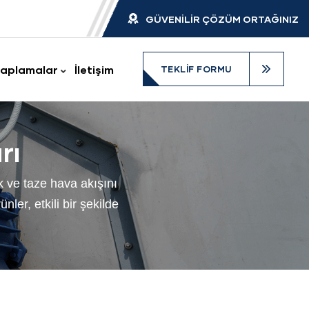
GÜVENİLİR ÇÖZÜM ORTAĞINIZ
aplamalar
İletişim
TEKLIF FORMU
rı
k ve taze hava akışını
ler, etkili bir şekilde