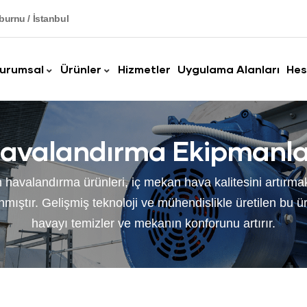
burnu / İstanbul
urumsal
Ürünler
Hizmetler
Uygulama Alanları
Hes
avalandırma Ekipmanla
 havalandırma ürünleri, iç mekan hava kalitesini artırma
mıştır. Gelişmiş teknoloji ve mühendislikle üretilen bu ürün
havayı temizler ve mekanın konforunu artırır.