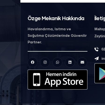
Özge Mekanik Hakkında
İleti
Havalandırma, Isıtma ve
Maltep
Soğutma Çözümlerinde Güvenilir
Zeytin
Partner.
02
i