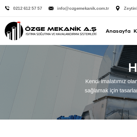
0212 612 57 57
info@ozgemekanik.com.tr
Zeytin
Anasayfa
K
H
Kendi imalatımız olan
sağlamak için tasarlan