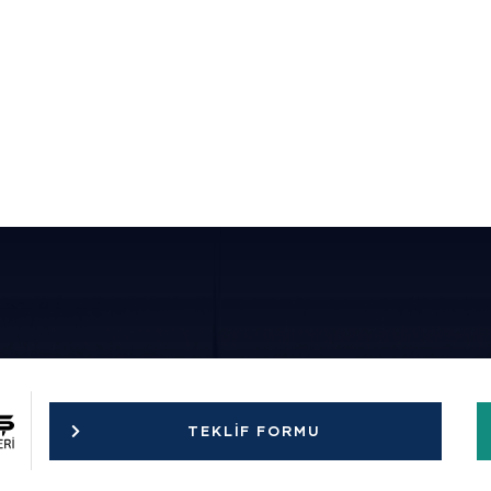
3.0 KW 8200 m³/h Seyre
 18.000 m³/h Sık Kanatlı
Kanatlı Hücreli Fan Aspi
i Fan Aspiratör
Detaylı İncele
 İncele
TEKLIF FORMU