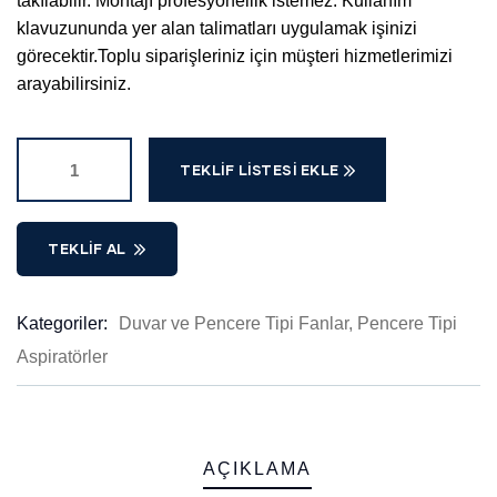
takılabilir. Montajı profesyonellik istemez. Kullanım
klavuzununda yer alan talimatları uygulamak işinizi
görecektir.Toplu siparişleriniz için müşteri hizmetlerimizi
arayabilirsiniz.
TEKLIF LISTESI EKLE
TEKLIF AL
Kategoriler:
Duvar ve Pencere Tipi Fanlar
,
Pencere Tipi
Product
Aspiratörler
Meta
AÇIKLAMA