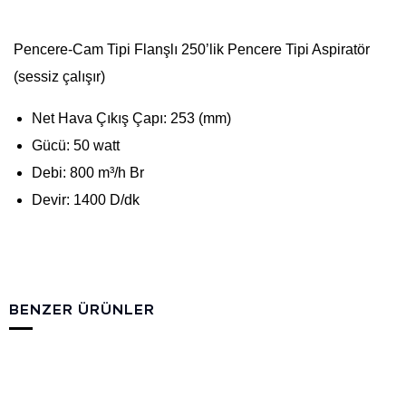
Pencere-Cam Tipi Flanşlı 250’lik Pencere Tipi Aspiratör
(sessiz çalışır)
Net Hava Çıkış Çapı: 253 (mm)
Gücü: 50 watt
Debi: 800 m³/h Br
Devir: 1400 D/dk
BENZER ÜRÜNLER
200'lük