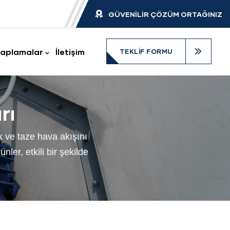
GÜVENİLİR ÇÖZÜM ORTAĞINIZ
aplamalar
İletişim
TEKLIF FORMU
rı
k ve taze hava akışını
ler, etkili bir şekilde