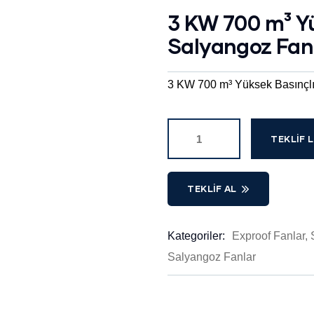
3 KW 700 m³ Yü
Salyangoz Fan
3 KW 700 m³ Yüksek Basınçl
TEKLIF L
TEKLIF AL
Kategoriler:
Exproof Fanlar
,
Product
Salyangoz Fanlar
Meta