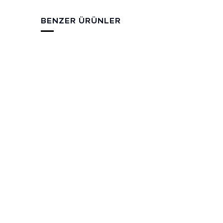
BENZER ÜRÜNLER
0.37 KW 350 m³
2.2 K
0.37 KW 350 m³ Yüksek
2.2 K
Basınçlı Körüklü Salyangoz
Körük
Fan
Detaylı
Detaylı İncele