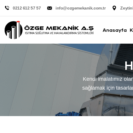
0212 612 57 57
info@ozgemekanik.com.tr
Zeytin
Anasayfa
K
H
Kendi imalatımız olan
sağlamak için tasarlan