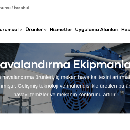
burnu / İstanbul
urumsal
Ürünler
Hizmetler
Uygulama Alanları
Hes
avalandırma Ekipmanla
 havalandırma ürünleri, iç mekan hava kalitesini artırma
mıştır. Gelişmiş teknoloji ve mühendislikle üretilen bu ürün
havayı temizler ve mekanın konforunu artırır.