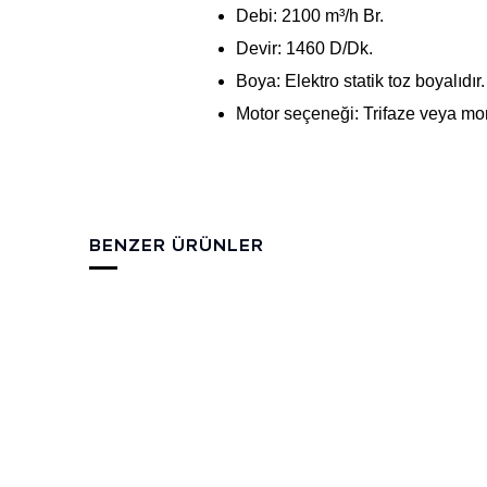
Debi: 2100 m³/h Br.
Devir: 1460 D/Dk.
Boya: Elektro statik toz boyalıdır.
Motor seçeneği: Trifaze veya mo
BENZER ÜRÜNLER
35 CM
25 C