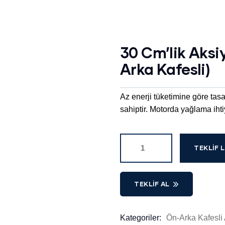
30 Cm’lik Aksi
Arka Kafesli)
Az enerji tüketimine göre ta
sahiptir. Motorda yağlama ihti
TEKLIF L
TEKLIF AL
Kategoriler:
Ön-Arka Kafesli 
Product