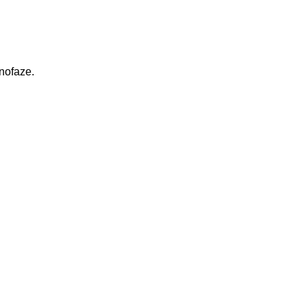
nofaze.
M
90 CM