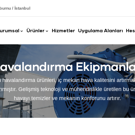
burnu / İstanbul
urumsal
Ürünler
Hizmetler
Uygulama Alanları
Hes
avalandırma Ekipmanla
 havalandırma ürünleri, iç mekan hava kalitesini artırma
mıştır. Gelişmiş teknoloji ve mühendislikle üretilen bu ürün
havayı temizler ve mekanın konforunu artırır.