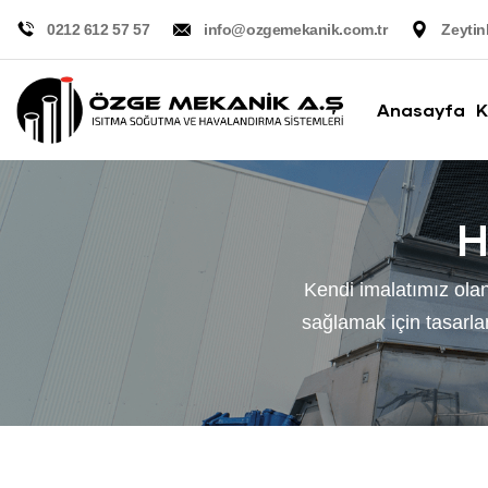
0212 612 57 57
info@ozgemekanik.com.tr
Zeytin
Anasayfa
K
H
Kendi imalatımız olan
sağlamak için tasarlan