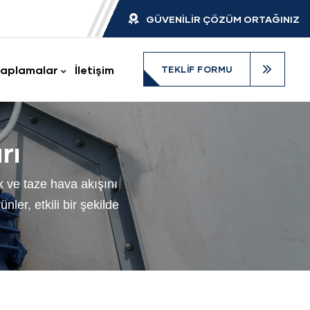
GÜVENİLİR ÇÖZÜM ORTAĞINIZ
aplamalar
İletişim
TEKLIF FORMU
rı
k ve taze hava akışını
ler, etkili bir şekilde