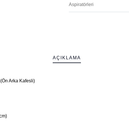
Aspiratörleri
Meta
AÇIKLAMA
 (Ön Arka Kafesli)
 cm)