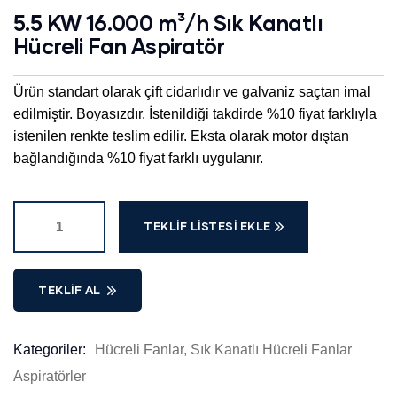
5.5 KW 16.000 m³/h Sık Kanatlı
Hücreli Fan Aspiratör
Ürün standart olarak çift cidarlıdır ve galvaniz saçtan imal
edilmiştir. Boyasızdır. İstenildiği takdirde %10 fiyat farklıyla
istenilen renkte teslim edilir. Eksta olarak motor dıştan
bağlandığında %10 fiyat farklı uygulanır.
TEKLIF LISTESI EKLE
TEKLIF AL
Kategoriler:
Hücreli Fanlar
,
Sık Kanatlı Hücreli Fanlar
Product
Aspiratörler
Meta